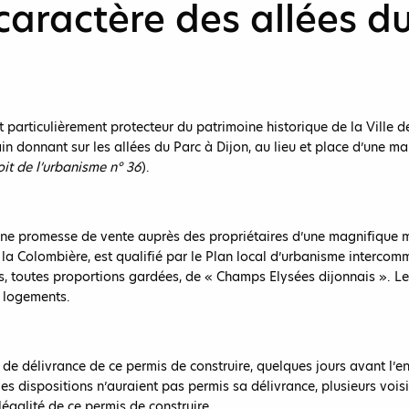
caractère des allées du
 particulièrement protecteur du patrimoine historique de la Ville d
ain donnant sur les allées du Parc à Dijon, au lieu et place d’une ma
oit de l’urbanisme n° 36
).
t une promesse de vente auprès des propriétaires d’une magnifique
e la Colombière, est qualifié par le Plan local d’urbanisme interc
es, toutes proportions gardées, de « Champs Elysées dijonnais ». L
7 logements.
 de délivrance de ce permis de construire, quelques jours avant l’
es dispositions n’auraient pas permis sa délivrance, plusieurs vois
 légalité de ce permis de construire.