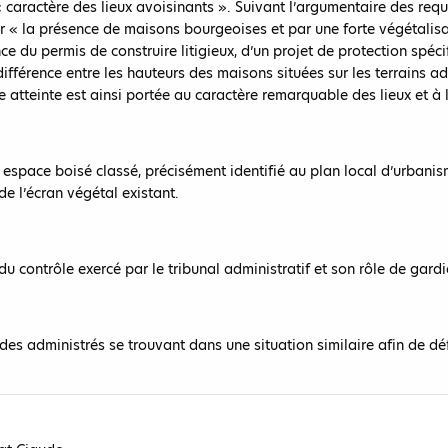
 « caractère des lieux avoisinants ». Suivant l’argumentaire des requé
« la présence de maisons bourgeoises et par une forte végétalisatio
ce du permis de construire litigieux, d’un projet de protection spéci
différence entre les hauteurs des maisons situées sur les terrains a
atteinte est ainsi portée au caractère remarquable des lieux et à l’
un espace boisé classé, précisément identifié au plan local d’urbani
de l’écran végétal existant.
du contrôle exercé par le tribunal administratif et son rôle de gard
des administrés se trouvant dans une situation similaire afin de déf