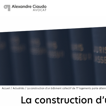
Accueil
/
Actualités
/
La construction d’un bâtiment collectif de 77 logements porte attein
La construction d’