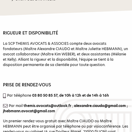
RIGUEUR ET DISPONIBILITÉ
La SCP THEMIS AVOCATS & ASSOCIES compte deux avocats
fondateurs (Maître Alexandre CIAUDO et Maître Juliette HEBMANN), un
avocat collaborateur (Maître Kim WEBER), et deux assistantes (Mélanie
et Kelly). Alliant la rigueur et la disponibilité, l’équipe se tient à la
disposition permanente de sa clientèle pour toute question.
PRISE DE RENDEZ-VOUS
Par téléphone
03 80 50 85 57
, de 10h à 12h et de 14h à 16h
Par mail
themis.avocats@outlook.fr
;
alexandre.ciaudo@gmail.com
;
jhebmann.avocat@gmail.com
Un premier rendez-vous gratuit avec Maître CIAUDO ou Maître
HEBMANN peut être organisé par téléphone ou par visioconférence. Les
rendez-vous au cabinet (6, rue Docteur Maret, 21000 DIJON) sont