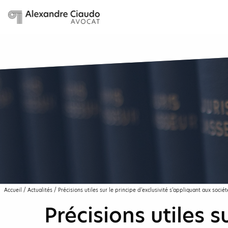
Accueil
/
Actualités
/
Précisions utiles sur le principe d’exclusivité s’appliquant aux socié
Précisions utiles s