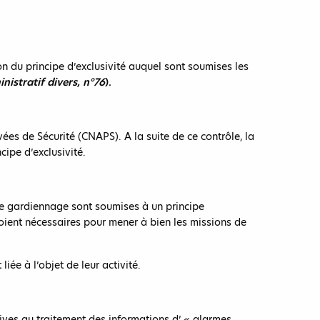
on du principe d’exclusivité auquel sont soumises les
nistratif divers, n°76
).
ivées de Sécurité (CNAPS). A la suite de ce contrôle, la
ipe d’exclusivité.
et de gardiennage sont soumises à un principe
soient nécessaires pour mener à bien les missions de
iée à l’objet de leur activité.
latives au traitement des informations d’ « alarmes