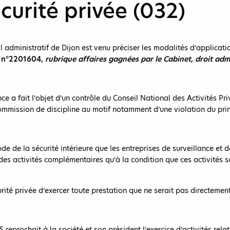
curité privée (032)
l administratif de Dijon est venu préciser les modalités d’applicati
4, n°2201604,
rubrique affaires gagnées par le Cabinet, droit admi
nce a fait l’objet d’un contrôle du Conseil National des Activités Pr
ommission de discipline au motif notamment d’une violation du princ
u Code de la sécurité intérieure que les entreprises de surveillance 
 des activités complémentaires qu’à la condition que ces activités 
ité privée d’exercer toute prestation que ne serait pas directement l
PS reprochait à la société et son président l’exercice d’activités re