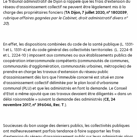
Le Tribunal administratif de Dijon a rappelé que les frais d’extension du
réseau d’assainissement collectif ne peuvent être légalement mis à la
charge des propriétaires fonciers (
TA Dijon, 7 juillet 2020, n° 1802039
,
rubrique affaires gagnées par le Cabinet, droit administratif divers n°
20
).
En effet, les dispositions combinées du code de la santé publique (L. 1331-
1 et L. 1331-4) et du code général des collectivités territoriales (L. 2224-8
et L. 2224-10 ) imposent aux communes ou aux établissements publics de
coopération intercommunale compétents (communautés de communes,
communautés d’agglomération, communautés urbaines, métropoles) de
prendre en charge les travaux d’extension du réseau public
d’assainissement dès lors que l’immeuble concerné est situé en zone
d’assainissement collectif délimitée par le plan local d’urbanisme
communal (PLU) et que les administrés en font la demande. Le Conseil
d’Etat a même ajouté que ces travaux devaient être diligentés « dans un
délai raisonnable » suivant la demande des administrés (
CE, 24
novembre 2017, n° 396046, Rec. T
.).
Soucieuses du bon usage des deniers publics, les collectivités publiques
ont malheureusement parfois tendance à faire supporter les frais
d’extension du réseau d’assainissement public sur leurs administrés alors