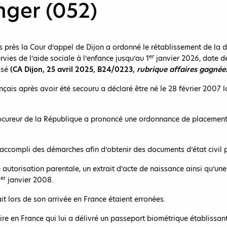
nger (052)
 près la Cour d’appel de Dijon a ordonné le rétablissement de la da
er
rvies de l’aide sociale à l’enfance jusqu’au 1
janvier 2026, date de
essé
(CA Dijon, 25 avril 2025, B24/0223,
rubrique affaires gagnées
français après avoir été secouru a déclaré être né le 28 février 2007 l
rocureur de la République a prononcé une ordonnance de placement p
 accompli des démarches afin d’obtenir des documents d’état civil p
ne autorisation parentale, un extrait d’acte de naissance ainsi qu’une
er
1
janvier 2008.
ait lors de son arrivée en France étaient erronées.
re en France qui lui a délivré un passeport biométrique établissant